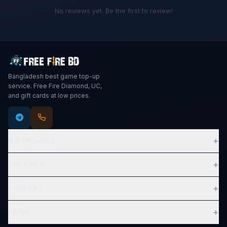
No reviews yet. Be the first to review!
Bangladesh best game top-up
service. Free Fire Diamond, UC,
and gift cards at low prices.
+
QUICK LINKS
Expand
+
ACCOUNT
Expand
+
SUPPORT
Expand
+
LEGAL
Expand