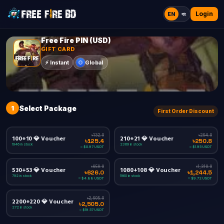
Login
EN
বাং
Free Fire PIN (USD)
GIFT CARD
Global
⚡
Instant
1
Select Package
First Order Discount
৳132.0
৳264.0
100+10 💎 Voucher
210+21 💎 Voucher
৳125.4
৳250.8
1946 in stock
2369 in stock
≈ $0.97 USDT
≈ $1.95 USDT
৳659.0
৳1,310.0
530+53 💎 Voucher
1080+108 💎 Voucher
৳626.0
৳1,244.5
792 in stock
1960 in stock
≈ $4.88 USDT
≈ $9.72 USDT
৳2,605.0
2200+220 💎 Voucher
৳2,505.0
272 in stock
≈ $19.57 USDT