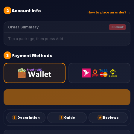
2
Account Info
How to place an order? →
Order Summary
✕ Clear
Tap a package, then press Add
3
Payment Methods
i
Description
?
Guide
★
Reviews